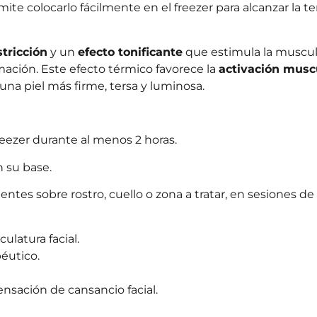
ite colocarlo fácilmente en el freezer para alcanzar la 
tricción
y un
efecto tonificante
que estimula la muscula
amación. Este efecto térmico favorece la
activación musc
na piel más firme, tersa y luminosa.
freezer durante al menos 2 horas.
n su base.
tes sobre rostro, cuello o zona a tratar, en sesiones de 
ulatura facial.
péutico.
sensación de cansancio facial.