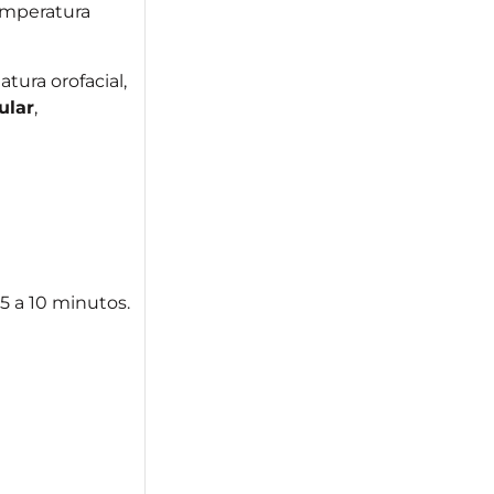
temperatura
tura orofacial,
ular
,
5 a 10 minutos.