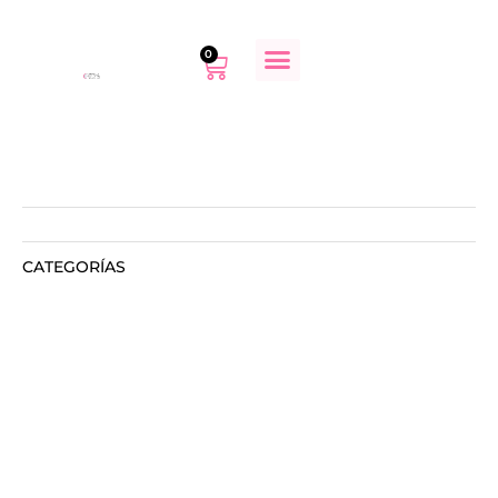
0
CATEGORÍAS