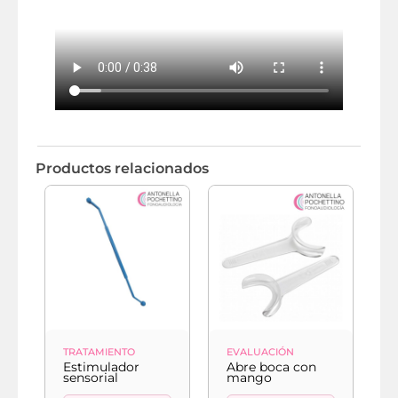
Productos relacionados
TRATAMIENTO
EVALUACIÓN
E
Estimulador
Abre boca con
A
sensorial
mango
f