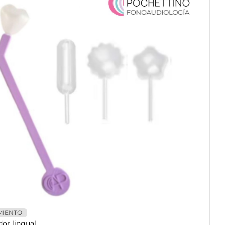
MIENTO
dor lingual