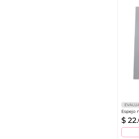
EVALU
Espejo 
$
22.