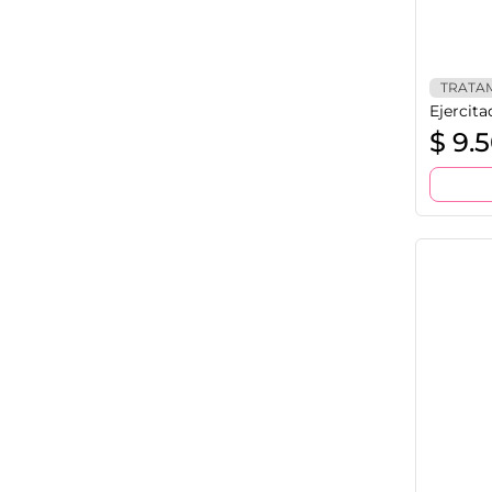
TRATA
Ejercita
$
9.5