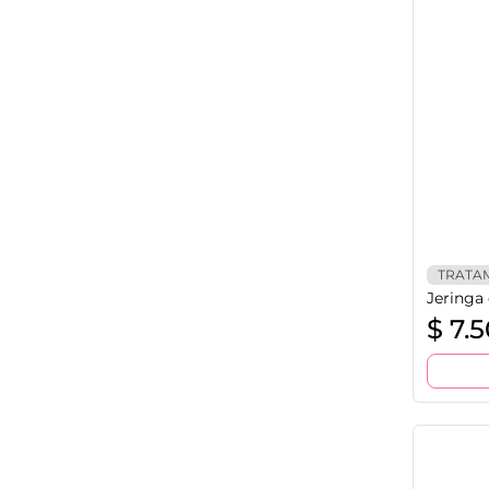
TRATA
Jeringa
$
7.5