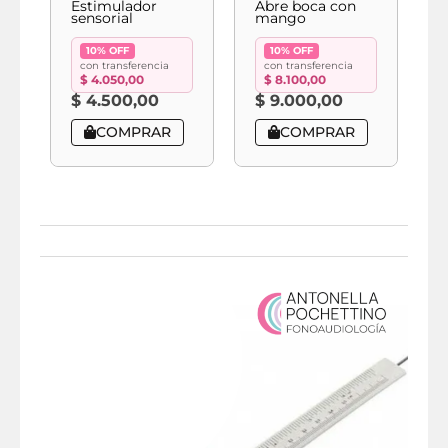
Estimulador
Abre boca con
A
sensorial
mango
f
10% OFF
10% OFF
con transferencia
con transferencia
$
4.050,00
$
8.100,00
$
4.500,00
$
9.000,00
COMPRAR
COMPRAR