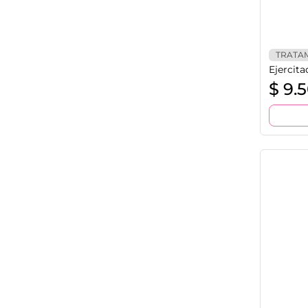
TRATA
Ejercita
$
9.5