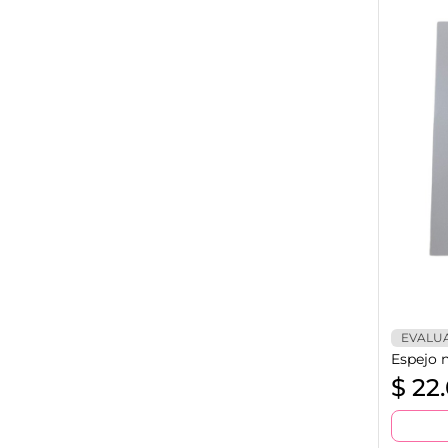
EVALU
Espejo 
$
22.