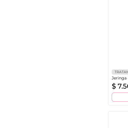
TRATA
Jeringa
$
7.5