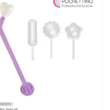
MIENTO
dor lingual