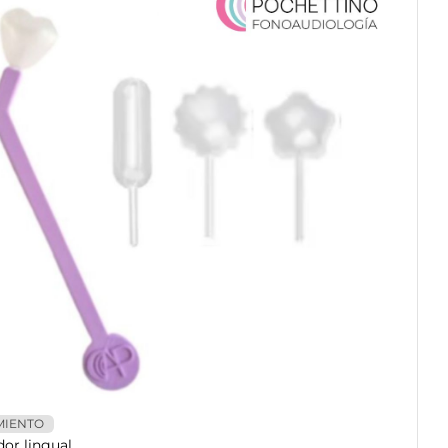
MIENTO
dor lingual