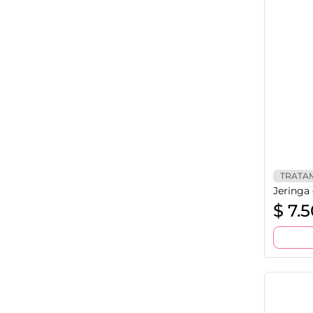
TRATA
Jeringa
$
7.5