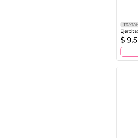
TRATA
Ejercita
$
9.5