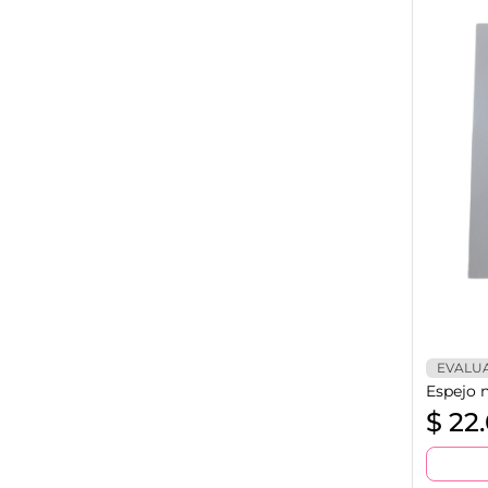
EVALU
Espejo 
$
22.