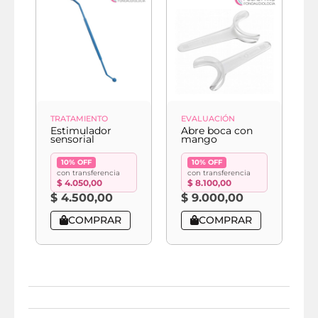
TRATAMIENTO
EVALUACIÓN
E
Estimulador
Abre boca con
A
sensorial
mango
f
10% OFF
10% OFF
con transferencia
con transferencia
$
4.050,00
$
8.100,00
$
4.500,00
$
9.000,00
COMPRAR
COMPRAR