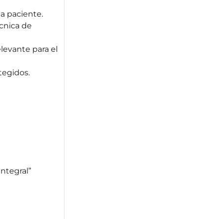
da paciente.
écnica de
elevante para el
tegidos.
ntegral”