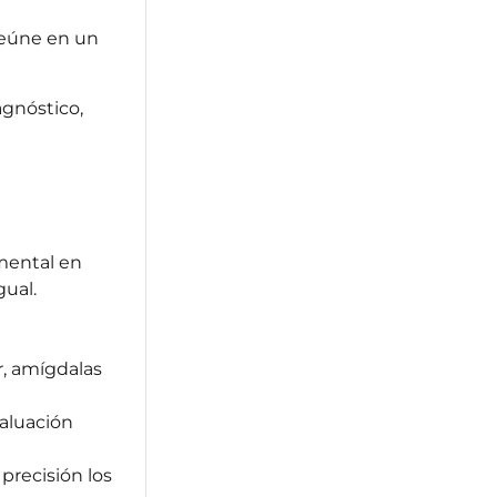
reúne en un
agnóstico,
amental en
gual.
ar, amígdalas
valuación
 precisión los