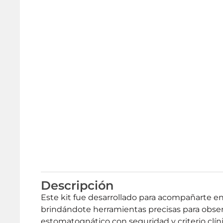
Descripción
Este kit fue desarrollado para acompañarte e
brindándote herramientas precisas para observ
estomatognático con seguridad y criterio clíni