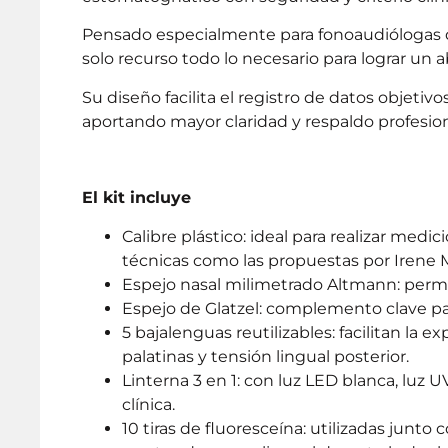
Pensado especialmente para fonoaudiólogas q
solo recurso todo lo necesario para lograr un a
Su diseño facilita el registro de datos objeti
aportando mayor claridad y respaldo profesional
El kit incluye
Calibre plástico: ideal para realizar medi
técnicas como las propuestas por Irene Ma
Espejo nasal milimetrado Altmann: permit
Espejo de Glatzel: complemento clave para
5 bajalenguas reutilizables: facilitan la 
palatinas y tensión lingual posterior.
Linterna 3 en 1: con luz LED blanca, luz UV
clínica.
10 tiras de fluoresceína: utilizadas junto