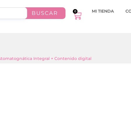
MI TIENDA
C
0
BUSCAR
stomatognática Integral + Contenido digital