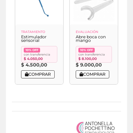
TRATAMIENTO
EVALUACIÓN
E
Estimulador
Abre boca con
A
sensorial
mango
f
10% OFF
10% OFF
con transferencia
con transferencia
$
4.050,00
$
8.100,00
$
4.500,00
$
9.000,00
COMPRAR
COMPRAR