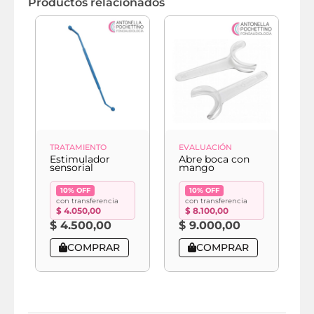
Productos relacionados
TRATAMIENTO
EVALUACIÓN
E
Estimulador
Abre boca con
A
sensorial
mango
f
10% OFF
10% OFF
con transferencia
con transferencia
$
4.050,00
$
8.100,00
$
4.500,00
$
9.000,00
COMPRAR
COMPRAR