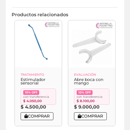
Productos relacionados
TRATAMIENTO
EVALUACIÓN
E
Estimulador
Abre boca con
A
sensorial
mango
f
10% OFF
10% OFF
con transferencia
con transferencia
$
4.050,00
$
8.100,00
$
4.500,00
$
9.000,00
COMPRAR
COMPRAR