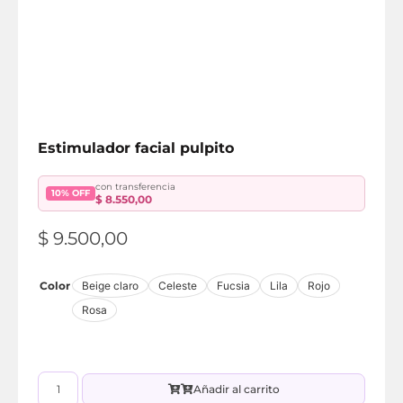
Estimulador facial pulpito
con transferencia
10% OFF
$
8.550,00
$
9.500,00
Color
Beige claro
Celeste
Fucsia
Lila
Rojo
Rosa
Añadir al carrito