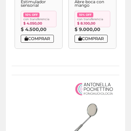
Estimulador
Abre boca con
A
sensorial
mango
f
10% OFF
10% OFF
con transferencia
con transferencia
$
4.050,00
$
8.100,00
$
4.500,00
$
9.000,00
COMPRAR
COMPRAR