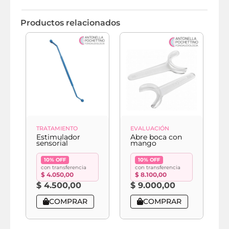
Productos relacionados
TRATAMIENTO
EVALUACIÓN
E
Estimulador
Abre boca con
A
sensorial
mango
f
10% OFF
10% OFF
con transferencia
con transferencia
$
4.050,00
$
8.100,00
$
4.500,00
$
9.000,00
COMPRAR
COMPRAR