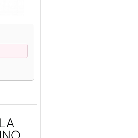
EVALUACIÓN
Abre boca flexible
con transferencia
10% OFF
$
5.400,00
$
6.000,00
COMPRAR