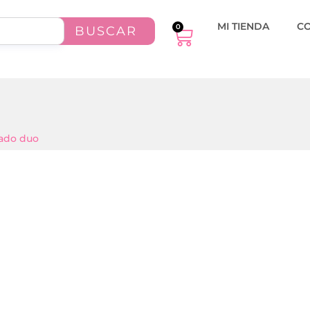
MI TIENDA
C
0
BUSCAR
rado duo