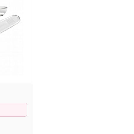
EVALUACIÓN
Abre boca flexible
con transferencia
10% OFF
$
5.400,00
$
6.000,00
COMPRAR