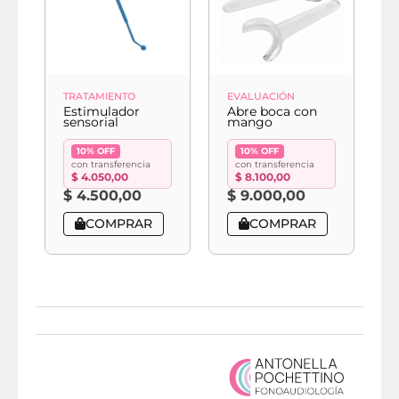
TRATAMIENTO
EVALUACIÓN
E
Estimulador
Abre boca con
A
sensorial
mango
f
10% OFF
10% OFF
con transferencia
con transferencia
$
4.050,00
$
8.100,00
$
4.500,00
$
9.000,00
COMPRAR
COMPRAR