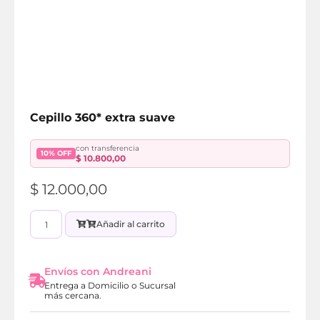
Cepillo 360* extra suave
con transferencia
10% OFF
$
10.800,00
$
12.000,00
Añadir al carrito
Envíos con Andreani
Entrega a Domicilio o Sucursal
más cercana.