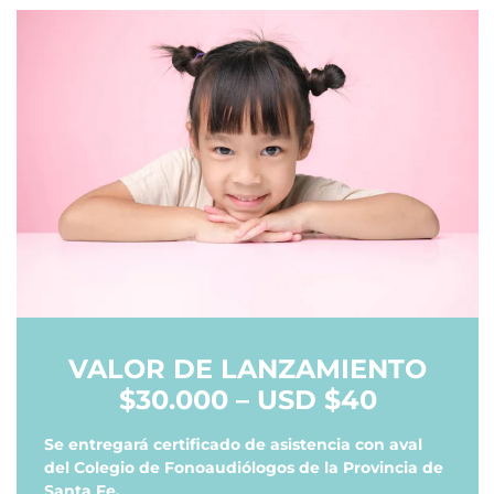
VALOR DE LANZAMIENTO
$30.000 – USD $40
Se entregará certificado de asistencia con aval
del Colegio de Fonoaudiólogos de la Provincia de
Santa Fe.