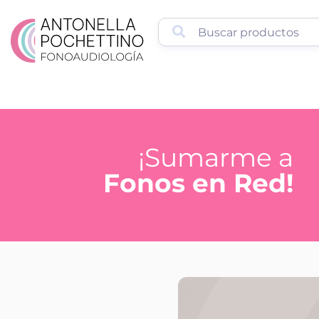
¡Sumarme a
Fonos en Red!