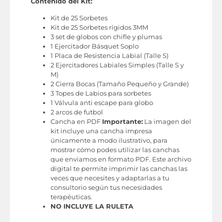
Contenido del Kit:
Kit de 25 Sorbetes
Kit de 25 Sorbetes rígidos 3MM
3 set de globos con chifle y plumas
1 Ejercitador Básquet Soplo
1 Placa de Resistencia Labial (Talle S)
2 Ejercitadores Labiales Simples (Talle S y
M)
2 Cierra Bocas (Tamaño Pequeño y Grande)
3 Topes de Labios para sorbetes
1 Válvula anti escape para globo
2 arcos de futbol
Cancha en PDF
Importante:
La imagen del
kit incluye una cancha impresa
únicamente a modo ilustrativo, para
mostrar cómo podes utilizar las canchas
que enviamos en formato PDF. Este archivo
digital te permite imprimir las canchas las
veces que necesites y adaptarlas a tu
consultorio según tus necesidades
terapéuticas.
NO INCLUYE LA RULETA