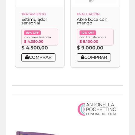
TRATAMIENTO
EVALUACIÓN
E
Estimulador
Abre boca con
A
sensorial
mango
f
10% OFF
10% OFF
con transferencia
con transferencia
$
4.050,00
$
8.100,00
$
4.500,00
$
9.000,00
COMPRAR
COMPRAR