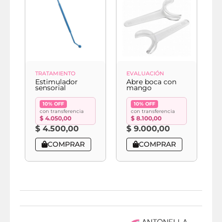
TRATAMIENTO
EVALUACIÓN
E
Estimulador
Abre boca con
A
sensorial
mango
f
10% OFF
10% OFF
con transferencia
con transferencia
$
4.050,00
$
8.100,00
$
4.500,00
$
9.000,00
COMPRAR
COMPRAR