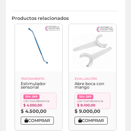
Productos relacionados
TRATAMIENTO
EVALUACIÓN
E
Estimulador
Abre boca con
A
sensorial
mango
f
10% OFF
10% OFF
con transferencia
con transferencia
$
4.050,00
$
8.100,00
$
4.500,00
$
9.000,00
COMPRAR
COMPRAR